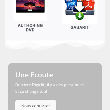
AUTHORING
GABARIT
DVD
Une Ecoute
Derrière Digiclic, il y a des personnes.
Et ça change tout.
Nous contacter