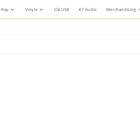
-Ray
Vinyle
Clé USB
K7 Audio
Merchandising