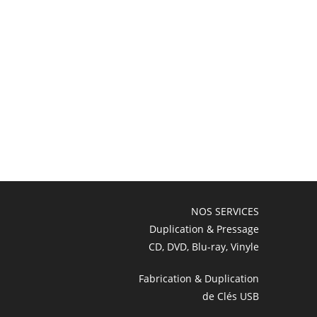
NOS SERVICES
Duplication & Pressage
CD, DVD, Blu-ray, Vinyle
Fabrication & Duplication
de Clés USB