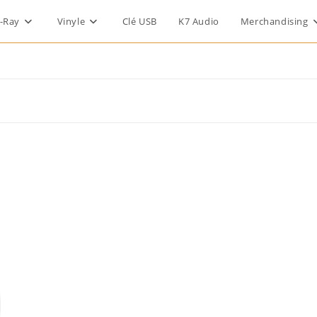
-Ray
Vinyle
Clé USB
K7 Audio
Merchandising