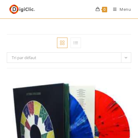
Menu
0
Tri par défaut