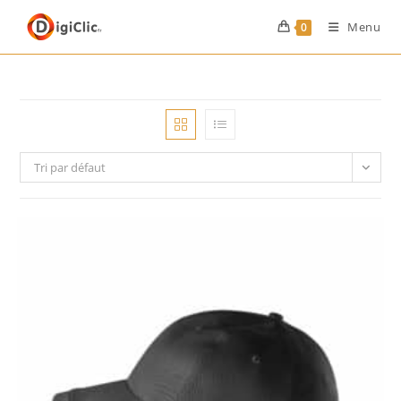
Menu
0
Tri par défaut